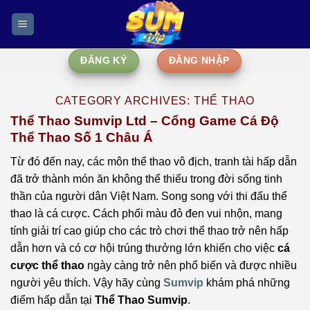
Skip
to
content
ĐĂNG KÝ
ĐĂNG NHẬP
CATEGORY ARCHIVES:
THỂ THAO
Thể Thao Sumvip Ltd – Cổng Game Cá Độ
Thể Thao Số 1 Châu Á
Từ đó đến nay, các môn thể thao vô địch, tranh tài hấp dẫn
đã trở thành món ăn không thể thiếu trong đời sống tinh
thần của người dân Việt Nam. Song song với thi đấu thể
thao là cá cược. Cách phối màu đỏ đen vui nhộn, mang
tính giải trí cao giúp cho các trò chơi thể thao trở nên hấp
dẫn hơn và có cơ hội trúng thưởng lớn khiến cho việc
cá
cược thể thao
ngày càng trở nên phổ biến và được nhiều
người yêu thích. Vậy hãy cùng
Sumvip
khám phá những
điểm hấp dẫn tại
Thể Thao Sumvip
.