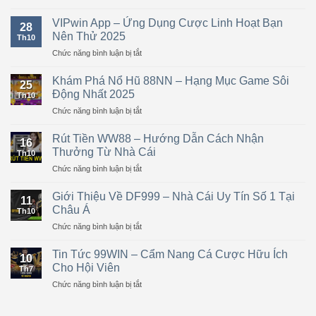
Giới
–
Quyết
Thiệu
Giấy
VIPwin App – Ứng Dụng Cược Linh Hoạt Bạn
Cá
28
Nhà
Phép
Nên Thử 2025
Cược
Th10
Cái
Uy
Bền
ở
Chức năng bình luận bị tắt
79King
Tín
Vững
VIPwin
–
Số
App
Nền
Khám Phá Nổ Hũ 88NN – Hạng Mục Game Sôi
1
25
–
Tảng
Động Nhất 2025
Năm
Th10
Ứng
“Số
2026
ở
Chức năng bình luận bị tắt
Dụng
Má”
Khám
Cược
Tại
Phá
Linh
Rút Tiền WW88 – Hướng Dẫn Cách Nhận
Việt
16
Nổ
Hoạt
Thưởng Từ Nhà Cái
Nam
Th10
Hũ
Bạn
ở
Chức năng bình luận bị tắt
88NN
Nên
Rút
–
Thử
Tiền
Hạng
Giới Thiệu Về DF999 – Nhà Cái Uy Tín Số 1 Tại
2025
11
WW88
Mục
Châu Á
Th10
–
Game
ở
Chức năng bình luận bị tắt
Hướng
Sôi
Giới
Dẫn
Động
Thiệu
Cách
Tin Tức 99WIN – Cẩm Nang Cá Cược Hữu Ích
Nhất
10
Về
Nhận
Cho Hội Viên
2025
Th7
DF999
Thưởng
ở
Chức năng bình luận bị tắt
–
Từ
Tin
Nhà
Nhà
Tức
Cái
Cái