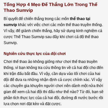
Tổng Hợp 4 Mẹo Để Thắng Lớn Trong Thể
Thao Sumvip
Bí quyết để chiến thắng trong các môn
thể thao tại
sumvip
khác với việc chơi các môn thể thao truyền thống.
Vì vậy, để giành chiến thắng, hãy sử dụng kinh nghiệm cá
cược
Thể Thao Sumvip
sau đây khi chơi cá độ thể thao
Sumvip.
Nghiên cứu thực lực của đội chơi
Chơi thể thao ảo không giống như chơi thể thao truyền
thống, vì bạn không tra cứu thông tin về cả hai đội cho đến
khi trận đấu bắt đầu. Vì vậy, cần dựa vào lối chơi của hai
đội để đưa ra những nhận định cá cược chính xác. Vì vậy
các chuyên gia khuyên người chơi nên dành một nửa thời
gian để xem cả hai đội thi đấu như thế nào? Từ đó, bạn sẽ
phân tích thực lực của cả hai đội, đường đi nước bước rồi
lựa chọn nơi đặt kèo và đặt cược.