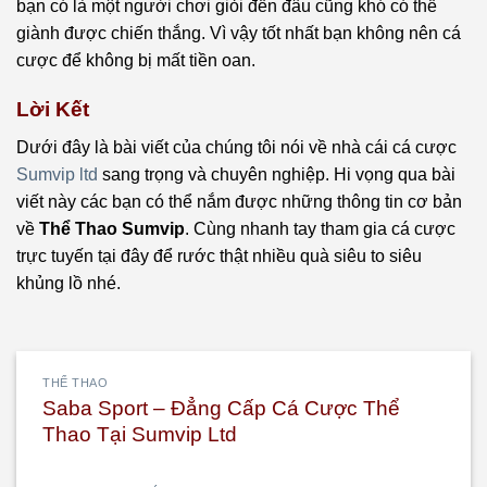
bạn có là một người chơi giỏi đến đâu cũng khó có thể
giành được chiến thắng. Vì vậy tốt nhất bạn không nên cá
cược để không bị mất tiền oan.
Lời Kết
Dưới đây là bài viết của chúng tôi nói về nhà cái cá cược
Sumvip ltd
sang trọng và chuyên nghiệp. Hi vọng qua bài
viết này các bạn có thể nắm được những thông tin cơ bản
về
Thể Thao Sumvip
. Cùng nhanh tay tham gia cá cược
trực tuyến tại đây để rước thật nhiều quà siêu to siêu
khủng lồ nhé.
THỂ THAO
Saba Sport – Đẳng Cấp Cá Cược Thể
Thao Tại Sumvip Ltd