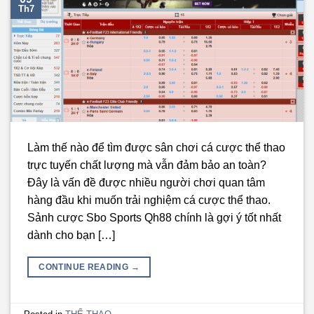
Th7
Làm thế nào để tìm được sân chơi cá cược thể thao
trực tuyến chất lượng mà vẫn đảm bảo an toàn?
Đây là vấn đề được nhiều người chơi quan tâm
hàng đầu khi muốn trải nghiệm cá cược thể thao.
Sảnh cược Sbo Sports Qh88 chính là gợi ý tốt nhất
dành cho bạn […]
CONTINUE READING
→