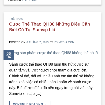
Posted in
THỂ THAO
THỂ THAO
Cược Thể Thao QH88 Những Điều Cần
Biết Có Tại Sumvip Ltd
POSTED ON
6 THÁNG 7, 2023
BY
ICXMEDIA.COM
06
Th7
Sảnh cược thể thao QH88 luôn thu hút được sự
quan tâm và lượt người chơi tham gia cực lớn.
Chính vì thế, đối với nhiều anh em tân thủ sẽ không
tránh khỏi việc có nhiều băn khoăn về sảnh cược
này. Biết được điều đó nên ngay trong bài viết này
Sumvip xin cập […]
CONTINUE READING
→