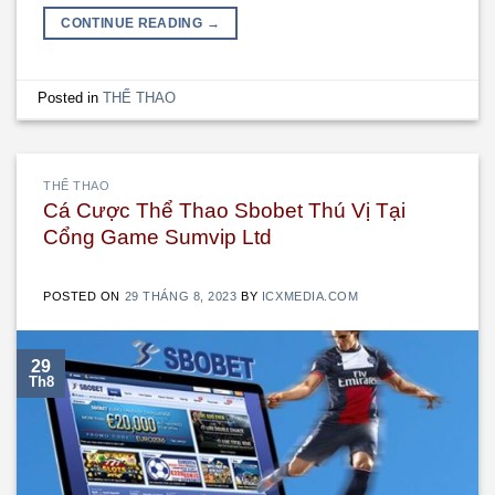
CONTINUE READING
→
Posted in
THỂ THAO
THỂ THAO
Cá Cược Thể Thao Sbobet Thú Vị Tại
Cổng Game Sumvip Ltd
POSTED ON
29 THÁNG 8, 2023
BY
ICXMEDIA.COM
29
Th8