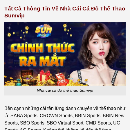
Tất Cả Thông Tin Về Nhà Cái Cá Độ Thể Thao
Sumvip
Nhà cái cá độ thể thao Sumvip
Bên cạnh những cái tên lừng danh chuyên về thể thao như
là: SABA Sports, CROWN Sports, BBIN Sports, BBIN New
Sports, SBO Sports, SBO Virtual Sport, CMD Sports, UG