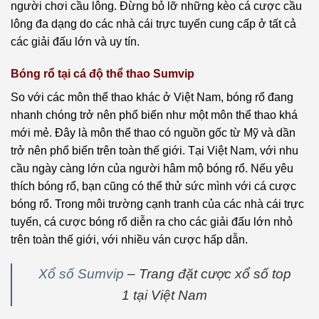
người chơi cầu lông. Đừng bỏ lỡ những kèo cá cược cầu
lông đa dạng do các nhà cái trực tuyến cung cấp ở tất cả
các giải đấu lớn và uy tín.
Bóng rổ tại cá độ thể thao Sumvip
So với các môn thể thao khác ở Việt Nam, bóng rổ đang
nhanh chóng trở nên phổ biến như một môn thể thao khá
mới mẻ. Đây là môn thể thao có nguồn gốc từ Mỹ và dần
trở nên phổ biến trên toàn thế giới. Tại Việt Nam, với nhu
cầu ngày càng lớn của người hâm mộ bóng rổ. Nếu yêu
thích bóng rổ, bạn cũng có thể thử sức mình với cá cược
bóng rổ. Trong môi trường cạnh tranh của các nhà cái trực
tuyến, cá cược bóng rổ diễn ra cho các giải đấu lớn nhỏ
trên toàn thế giới, với nhiều ván cược hấp dẫn.
Xổ số Sumvip
– Trang đặt cược xổ số top
1 tại Việt Nam