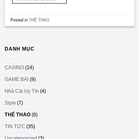
Posted in
THỂ THAO
DANH MỤC
CASINO
(14)
GAME BÀI
(9)
Nhà Cái Uy Tín
(4)
Style
(7)
THỂ THAO
(6)
TIN TỨC
(35)
Uncategorized
(3)